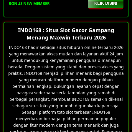
KLIK DISINI
BONUS NEW MEMBER
INDO168 : Situs Slot Gacor Gampang
Menang Maxwin Terbaru 2026
INDO168
hadir sebagai situs hiburan online terbaru 2026
yang menawarkan akses mudah dan layanan aktif 24 jam
untuk mendukung kenyamanan pengguna dimanapun
berada. Dengan sistem yang stabil dan proses akses yang
praktis, INDO168 menjadi pilihan menarik bagi pengguna
yang mencari platform modern dengan pilihan
permainan lengkap. Dukungan layanan cepat dengan
navigasi sederhana serta tampilan yang ramah di
berbagai perangkat, membuat INDO168 semakin dikenal
sebagai situs toto yang mudah digunakan kapan saja.
Sebagai platform
toto slot
terbesar INDO168
menyediakan berbagai pilihan permainan populer
dengan fitur modern dengan tema menarik dan juga
performa yang ringan di berbagai perangkat. Pengguna