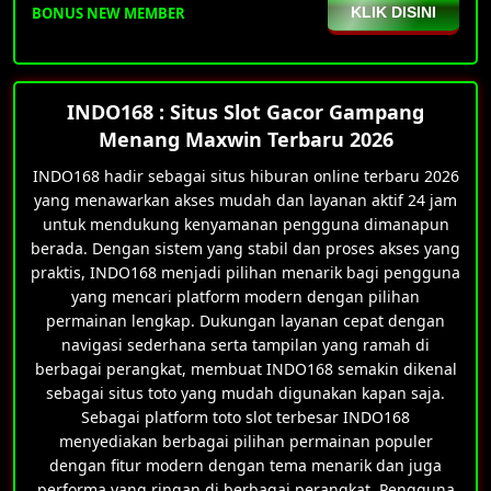
KLIK DISINI
BONUS NEW MEMBER
INDO168 : Situs Slot Gacor Gampang
Menang Maxwin Terbaru 2026
INDO168
hadir sebagai situs hiburan online terbaru 2026
yang menawarkan akses mudah dan layanan aktif 24 jam
untuk mendukung kenyamanan pengguna dimanapun
berada. Dengan sistem yang stabil dan proses akses yang
praktis, INDO168 menjadi pilihan menarik bagi pengguna
yang mencari platform modern dengan pilihan
permainan lengkap. Dukungan layanan cepat dengan
navigasi sederhana serta tampilan yang ramah di
berbagai perangkat, membuat INDO168 semakin dikenal
sebagai situs toto yang mudah digunakan kapan saja.
Sebagai platform
toto slot
terbesar INDO168
menyediakan berbagai pilihan permainan populer
dengan fitur modern dengan tema menarik dan juga
performa yang ringan di berbagai perangkat. Pengguna